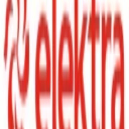
Detalles del cupón
Gabinetes, estantes, organizadores t más con Hasta 35% de
descuento Desde $50 semanales con Préstamo Elektra
Términos y condiciones
Aplican términos y condiciones a consultar en el sitio web del
establecimiento.
Este cupón ha expirado
Obtener cupón
Al hacer clic serás redirigido a la tienda para aplicar el cupón
¿Quieres enterarte de los nuevos cupones de
Elektra
?
Suscríbete para recibir emails cuando encontremos nuevos cupones
disponibles.
No te enviaremos otros emails, ni compartiremos tus datos con